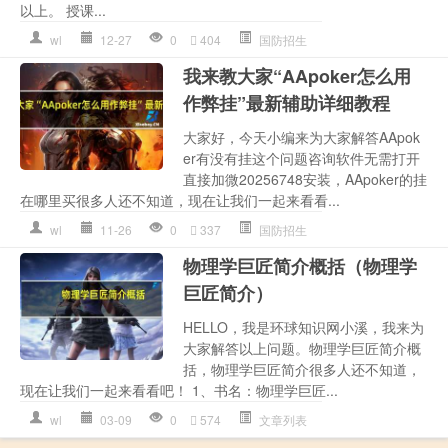
以上。 授课...
wl
12-27
0
404
国防招生
我来教大家“AApoker怎么用
作弊挂”最新辅助详细教程
大家好，今天小编来为大家解答AApok
er有没有挂这个问题咨询软件无需打开
直接加微20256748安装，AApoker的挂
在哪里买很多人还不知道，现在让我们一起来看看...
wl
11-26
0
337
国防招生
物理学巨匠简介概括（物理学
巨匠简介）
HELLO，我是环球知识网小溪，我来为
大家解答以上问题。物理学巨匠简介概
括，物理学巨匠简介很多人还不知道，
现在让我们一起来看看吧！ 1、书名：物理学巨匠...
wl
03-09
0
574
文章列表