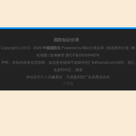
国防知识分类
Copyright © 2012 - 2026
中国国防生
Powered by
网站分类目录
|
精选推荐文章
|
网
站地图
|
疑难解答
陕ICP备05009492号
声明：本站内容来自互联网，如信息有错误可发邮件到f_fb#foxmail.com说明，我们
会及时纠正，谢谢
本站仅为个人兴趣爱好，不接盈利性广告及商业合作
小男孩