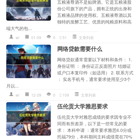
五粮液尊酒不是贴牌酒。它是五粮液股
份公司旗下的产品，拥有正统的出身和
五粮液品牌的使用权。五粮液尊酒以其
独特的发酵工艺、优质的纯粮原料和高
端大气的包...
wl
01-09
0
51
文章列表
网络贷款需要什么
网络贷款通常需要以下材料和条件： 1.
身份证明 ： 身份证正反面照片 结婚证
或户口本复印件（如适用） 2. 联系方式
： 实名手机号，通常要求使用至少3个
月以...
wl
12-29
0
109
文章列表
伍伦贡大学雅思要求
伍伦贡大学对雅思成绩的要求因专业不
同而有所差异，以下是一些常见的要
求： 本科申请 ：通常要求雅思6.0分或
托福79分，本科期间主科成绩需在70%