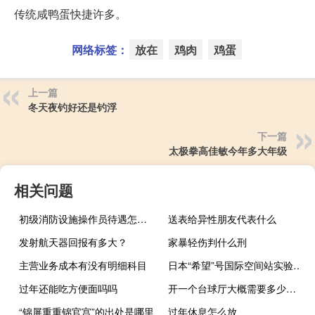
传统咸鸭蛋快捷许多。
网络标签：
放在
鸡肉
鸡蛋
上一篇
冬天夜钓好还是钓浮
下一篇
太极拳高佳敏今年多大年级
相关问题
初级消防设施操作员待遇怎么样
送表给异性朋友代表什么
发射航天器回报有多大？
家暴轻伤判什么刑
主营业务成本有没有明细科目
日本“希望”号国际空间站实验舱建成
过年还能吃方便面吗吗
开一个台球厅大概需要多少投资
“锦屏重重锦官宫”的出处是哪里
过年休息怎么放