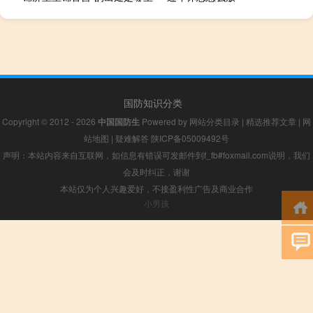
国防知识分类
Copyright © 2012 - 2026
中国国防生
Powered by
网站分类目录
|
精选推荐文章
|
网
站地图
|
疑难解答
陕ICP备05009492号
声明：本站内容来自互联网，如信息有错误可发邮件到f_fb#foxmail.com说明，我们
会及时纠正，谢谢
本站仅为个人兴趣爱好，不接盈利性广告及商业合作
小男孩