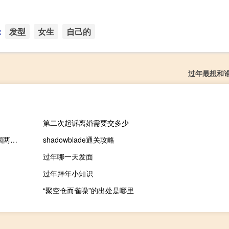
：
发型
女生
自己的
过年最想和
第二次起诉离婚需要交多少
美国商品期货交易委员会（CFTC）：11月7日当周投机者所持美国两年期国债期货净空头头寸和五年期国债净空头头寸双双创历史新高
shadowblade通关攻略
过年哪一天发面
过年拜年小知识
“聚空仓而雀噪”的出处是哪里