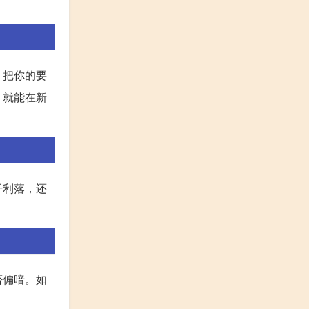
。
，把你的要
，就能在新
干利落，还
否偏暗。如