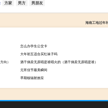
：
方家
男方
男朋友
海南工地过年
怎么办学生公交卡
大年初五适合买红袜子吗
贷方向）
酒干倘卖无原唱是谁唱火的（酒干倘卖无原唱是谁）
元宵佳节最美瞬间
早期核辐射效应