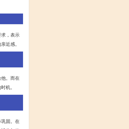
要求，表示
的亲近感。
给他。而在
的时机。
步巩固。在