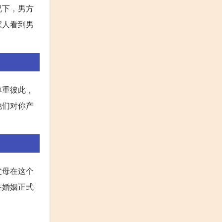
况下，男方
家人看到男
尊重彼此，
他们对你产
父母在这个
在婚姻正式