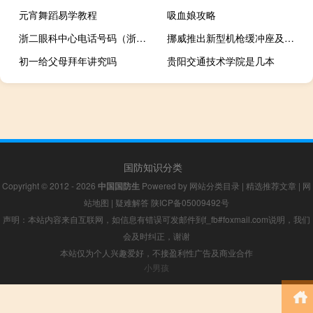
元宵舞蹈易学教程
吸血娘攻略
浙二眼科中心电话号码（浙二眼科中心电话）
挪威推出新型机枪缓冲座及三角架
初一给父母拜年讲究吗
贵阳交通技术学院是几本
国防知识分类
Copyright © 2012 - 2026
中国国防生
Powered by
网站分类目录
|
精选推荐文章
|
网
站地图
|
疑难解答
陕ICP备05009492号
声明：本站内容来自互联网，如信息有错误可发邮件到f_fb#foxmail.com说明，我们
会及时纠正，谢谢
本站仅为个人兴趣爱好，不接盈利性广告及商业合作
小男孩