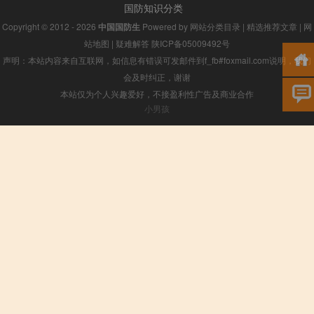
国防知识分类
Copyright © 2012 - 2026
中国国防生
Powered by
网站分类目录
|
精选推荐文章
|
网
站地图
|
疑难解答
陕ICP备05009492号
声明：本站内容来自互联网，如信息有错误可发邮件到f_fb#foxmail.com说明，我们
会及时纠正，谢谢
本站仅为个人兴趣爱好，不接盈利性广告及商业合作
小男孩