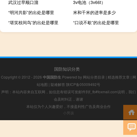
武汉过早顺口溜
3v电池（3v66t）
“明河共影”的出处是哪里
米和千米的进率是多少
“堪笑枝间鸟”的出处是哪里
“口说不歇”的出处是哪里
国防知识分类
Copyright © 2012 - 2026
中国国防生
Powered by
网站分类目录
|
精选推荐文章
|
网
站地图
|
疑难解答
陕ICP备05009492号
声明：本站内容来自互联网，如信息有错误可发邮件到f_fb#foxmail.com说明，我们
会及时纠正，谢谢
本站仅为个人兴趣爱好，不接盈利性广告及商业合作
小男孩