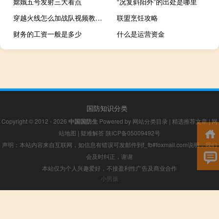
嫦娥五号发射三大看点
“况复斜阳外”的出处是哪里
穿越火线怎么加战队视频教程（穿越火线怎么加战队）
联盟烹饪攻略
财务的工资一般是多少
什么是运营资金
国防知识分类
Copyright © 2012 - 2026
中国国防生
Powered by
网站分类目录
|
精选推荐文章
|
网
站地图
|
疑难解答
陕ICP备05009492号
声明：本站内容来自互联网，如信息有错误可发邮件到f_fb#foxmail.com说明，我们
会及时纠正，谢谢
本站仅为个人兴趣爱好，不接盈利性广告及商业合作
小男孩