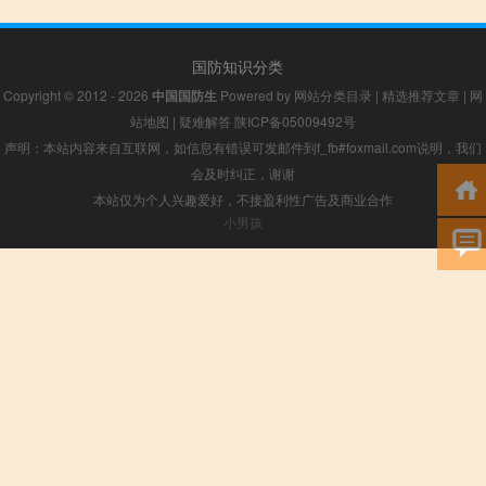
国防知识分类
Copyright © 2012 - 2026
中国国防生
Powered by
网站分类目录
|
精选推荐文章
|
网
站地图
|
疑难解答
陕ICP备05009492号
声明：本站内容来自互联网，如信息有错误可发邮件到f_fb#foxmail.com说明，我们
会及时纠正，谢谢
本站仅为个人兴趣爱好，不接盈利性广告及商业合作
小男孩