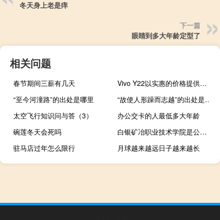
冬天身上老是痒
下一篇
眼睛到多大年龄定型了
相关问题
春节期间三薪有几天
Vivo Y22以实惠的价格提供令人印象深刻的规格
“至今河潼路”的出处是哪里
“故使人形躁而志越”的出处是哪里
太空飞行知识问与答（3）
办公交卡的人最低多大年龄
碗莲冬天会死吗
白银矿冶职业技术学院是公办还是民办
驻马店过年怎么限行
月球越来越远日子越来越长