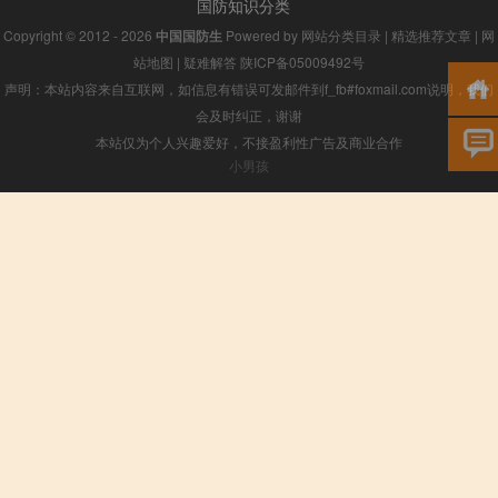
国防知识分类
Copyright © 2012 - 2026
中国国防生
Powered by
网站分类目录
|
精选推荐文章
|
网
站地图
|
疑难解答
陕ICP备05009492号
声明：本站内容来自互联网，如信息有错误可发邮件到f_fb#foxmail.com说明，我们
会及时纠正，谢谢
本站仅为个人兴趣爱好，不接盈利性广告及商业合作
小男孩