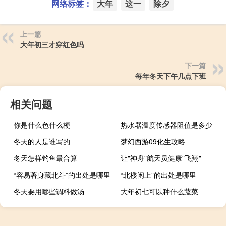
网络标签：
大年
这一
除夕
上一篇
大年初三才穿红色吗
下一篇
每年冬天下午几点下班
相关问题
你是什么色什么梗
热水器温度传感器阻值是多少
冬天的人是谁写的
梦幻西游09化生攻略
冬天怎样钓鱼最合算
让"神舟"航天员健康"飞翔"
“容易著身藏北斗”的出处是哪里
“北楼闲上”的出处是哪里
冬天要用哪些调料做汤
大年初七可以种什么蔬菜