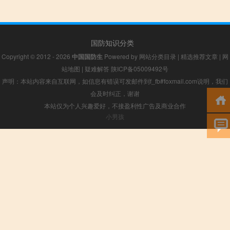
国防知识分类
Copyright © 2012 - 2026
中国国防生
Powered by
网站分类目录
|
精选推荐文章
|
网
站地图
|
疑难解答
陕ICP备05009492号
声明：本站内容来自互联网，如信息有错误可发邮件到f_fb#foxmail.com说明，我们
会及时纠正，谢谢
本站仅为个人兴趣爱好，不接盈利性广告及商业合作
小男孩