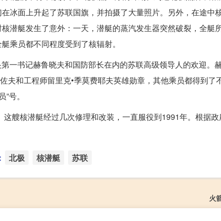
们在冰面上升起了苏联国旗，并拍摄了大量照片。另外，在途中
时核潜艇发生了意外：一天，潜艇的蒸汽发生器突然破裂，全艇
全艇乘员都不同程度受到了核辐射。
中央第一书记赫鲁晓夫和国防部长在内的苏联高级领导人的欢迎。
里佐夫和工程师留里克•季莫费耶夫英雄勋章，其他乘员都得到了
员”号。
。这艘核潜艇经过几次修理和改装，一直服役到1991年。根据政
。
：
北极
核潜艇
苏联
火