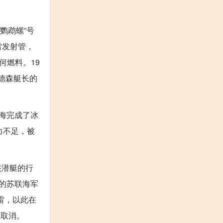
鹦鹉螺”号
鱼雷发射管，
何燃料。19
安德森艇长的
海完成了冰
力不足，被
核潜艇的行
时的苏联海军
雷，以此在
迫取消。