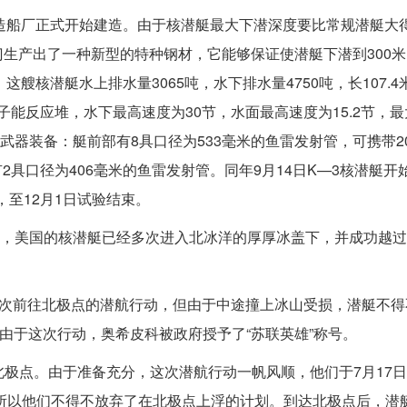
斯克造船厂正式开始建造。由于核潜艇最大下潜深度要比常规潜艇大
生产出了一种新型的特种钢材，它能够保证使潜艇下潜到300
这艘核潜艇水上排水量3065吨，水下排水量4750吨，长107.4米
子能反应堆，水下最高速度为30节，水面最高速度为15.2节，
艇的武器装备：艇前部有8具口径为533毫米的鱼雷发射管，可携带2
有2具口径为406毫米的鱼雷发射管。同年9月14日K—3核潜艇开
，至12月1日试验结束。
而此时，美国的核潜艇已经多次进入北冰洋的厚厚冰盖下，并成功越
了首次前往北极点的潜航行动，但由于中途撞上冰山受损，潜艇不
由于这次行动，奥希皮科被政府授予了“苏联英雄”称号。
北极点。由于准备充分，这次潜航行动一帆风顺，他们于7月17日
，所以他们不得不放弃了在北极点上浮的计划。到达北极点后，潜