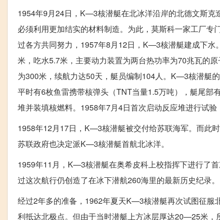
1954年9月24日，K—3核潜艇在北冰洋沿岸的北德文
必须利用更加结实的材料制造。为此，莫斯科一家工厂专门
过各方共同努力，1957年8月12日，K—3核潜艇建成下水。
米，吃水5.7米，主要动力装置为两台热功率为70兆瓦的原
为300米，续航力达50天，艇员编制104人。K—3核潜
平时有6枚鱼雷携带核弹头（TNT当量1.5万吨），艇尾部
堆并装填核燃料。1958年7月4日首次启动反应堆进行试验
1958年12月17日，K—3核潜艇被交付给苏联海军。
苏联政府也决定派K—3核潜艇首航北冰洋。
1959年11月，K—3核潜艇在奥希皮科上校指挥下进行
过这次航行仍创造了在冰下潜航260海里的最新历史纪录。
经过2年多的准备，1962年夏天K—3核潜艇再次试图征服
利抵达北极点。但由于当时潜艇上方冰层厚达20—25米