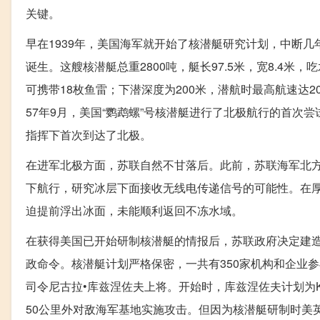
关键。
早在1939年，美国海军就开始了核潜艇研究计划，中断几年后
诞生。这艘核潜艇总重2800吨，艇长97.5米，宽8.4米，
可携带18枚鱼雷；下潜深度为200米，潜航时最高航速达2
57年9月，美国“鹦鹉螺”号核潜艇进行了北极航行的首次尝试
指挥下首次到达了北极。
在进军北极方面，苏联自然不甘落后。此前，苏联海军北
下航行，研究冰层下面接收无线电传递信号的可能性。在厚
迫提前浮出冰面，未能顺利返回不冻水域。
在获得美国已开始研制核潜艇的情报后，苏联政府决定建造自
政命令。核潜艇计划严格保密，一共有350家机构和企业参
司令尼古拉•库兹涅佐夫上将。开始时，库兹涅佐夫计划为
50公里外对敌海军基地实施攻击。但因为核潜艇研制时美