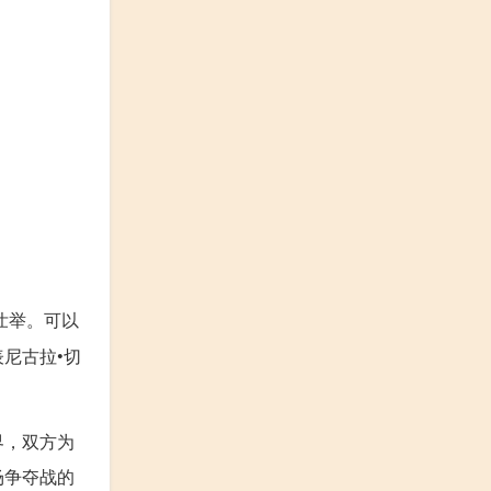
壮举。可以
尼古拉•切
界，双方为
场争夺战的