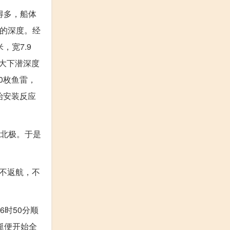
得多，船体
米的深度。经
，宽7.9
最大下潜深度
0枚鱼雷，
始安装反应
过北极。于是
得不返航，不
6时50分顺
艇便开始全