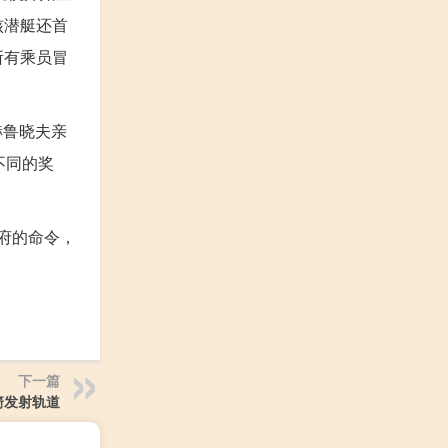
核潜艇还首
所有乘员冒
赫鲁晓夫亲
不同的奖
府的命令，
下一篇
箭发射轨道