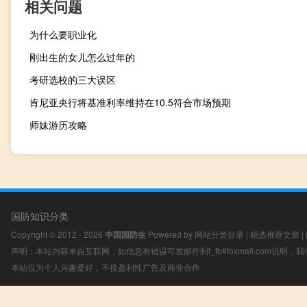
相关问题
为什么要职业化
刚出生的女儿怎么过年的
考研选校的三大误区
肯尼亚央行将基准利率维持在10.5符合市场预期
师妹游历攻略
国防知识分类
Copyright © 2012 - 2026
中国国防生
Powered by
网站分类目录
|
精选推荐文章
|
声明：本站内容来自互联网，如信息有错误可发邮件到f_fb#foxmail.com说明
本站仅为个人兴趣爱好，不接盈利性广告及商业合作