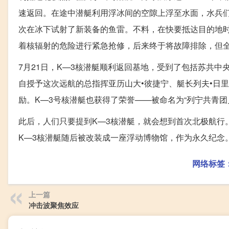
速返回。在途中潜艇利用浮冰间的空隙上浮至水面，水兵
次在冰下试射了新装备的鱼雷。不料，在快要抵达目的地
着核辐射的危险进行紧急抢修，后来终于将故障排除，但
7月21日，K—3核潜艇顺利返回基地，受到了包括苏共
自授予这次远航的总指挥亚历山大•彼捷宁、艇长列夫•日
励。K—3号核潜艇也获得了荣誉——被命名为“列宁共青团
此后，人们只要提到K—3核潜艇，就会想到首次北极航行
K—3核潜艇随后被改装成一座浮动博物馆，作为永久纪念
网络标签
上一篇
冲击波聚焦效应