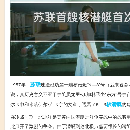
苏联
1957年，
建造成功第一艘核借艇“K—3”号（后来被
说，其历史意义不亚于宇航员尤里•加加林乘坐“东方”号
核潜艇
尔卡申和米哈伊尔•卢卡宁的文章，透露了K—3
的
在冷战时期，北冰洋是美苏两国潜艇远洋争夺战中的战略
此展开了激烈的争夺。由于潜艇到达北极点需要很长的潜