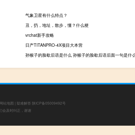
气象卫星有什么特点？
丑，扔，地址，散步，懂？什么梗
vrchat新手攻略
日产TITANPRO-4X项目大本营
孙猴子的脸歇后语是什么 孙猴子的脸歇后语后面一句是什
网站地图
|
疑难解答
陕ICP备05009492号
，我们会及时纠正，谢谢