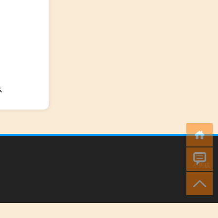
么
小男孩