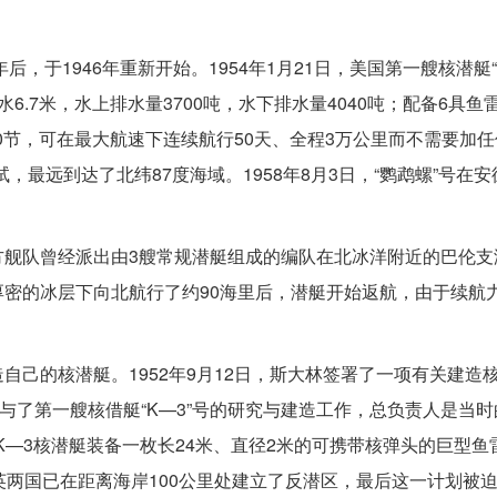
，于1946年重新开始。1954年1月21日，美国第一艘核潜艇“
吃水6.7米，水上排水量3700吨，水下排水量4040吨；配备6具
0节，可在最大航速下连续航行50天、全程3万公里而不需要加任
，最远到达了北纬87度海域。1958年8月3日，“鹦鹉螺”号在
方舰队曾经派出由3艘常规潜艇组成的编队在北冰洋附近的巴伦支
密的冰层下向北航行了约90海里后，潜艇开始返航，由于续航
己的核潜艇。1952年9月12日，斯大林签署了一项有关建造
与了第一艘核借艇“K—3”号的研究与建造工作，总负责人是当
K—3核潜艇装备一枚长24米、直径2米的可携带核弹头的巨型鱼
英两国已在距离海岸100公里处建立了反潜区，最后这一计划被