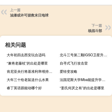
上一篇
油漆或许可拯救末日地球
下一篇
核战斗部
相关问题
大年初四去西安玩合适吗
北斗三号第二颗IGSO卫星升空这颗“爱星”有何不同?
“兼将老藤杖”的出处是哪里
自寻式飞行攻击雷
肯尼亚央行将基准利率维持在10.5符合市场预期
爱转变攻略
大年三十给老鼠送什么水果
法国尼斯大学Mba能提升学历吗
睿丁英语跟能动哪个好
“姜氏何厌之有”的出处是哪里