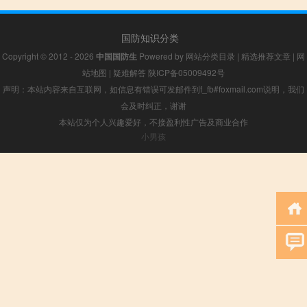
国防知识分类
Copyright © 2012 - 2026
中国国防生
Powered by
网站分类目录
|
精选推荐文章
|
网
站地图
|
疑难解答
陕ICP备05009492号
声明：本站内容来自互联网，如信息有错误可发邮件到f_fb#foxmail.com说明，我们
会及时纠正，谢谢
本站仅为个人兴趣爱好，不接盈利性广告及商业合作
小男孩