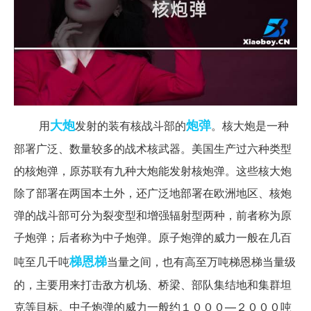
大炮
炮弹
用
发射的装有核战斗部的
。核大炮是一种
部署广泛、数量较多的战术核武器。美国生产过六种类型
的核炮弹，原苏联有九种大炮能发射核炮弹。这些核大炮
除了部署在两国本土外，还广泛地部署在欧洲地区、核炮
弹的战斗部可分为裂变型和增强辐射型两种，前者称为原
子炮弹；后者称为中子炮弹。原子炮弹的威力一般在几百
梯恩梯
吨至几千吨
当量之间，也有高至万吨梯恩梯当量级
的，主要用来打击敌方机场、桥梁、部队集结地和集群坦
克等目标。中子炮弹的威力一般约１０００—２０００吨