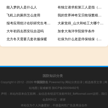
能入梦的人是什么人
有独立请求权第三人是指（什么是有独立请求权的第三人）
飞机上的厕所怎么使用
我的世界神奇宝贝牧场繁殖地形大全（我的世界神奇宝贝牧场繁殖地形）
报考应用统计在职研究生考试科目
大家觉得_山大和哈工大哪个更好
大年初四去西安玩合适吗
加拿大海洋学院留学条件
北方冬天需要几套衣服保暖
社保为什么老是停保续保（社保为什么老是上涨）
国防知识分类
Copyright © 2012 - 2026
中国国防生
Powered by
网站分类目录
|
精选推荐文章
|
网
站地图
|
疑难解答
陕ICP备05009492号
声明：本站内容来自互联网，如信息有错误可发邮件到f_fb#foxmail.com说明，我们
会及时纠正，谢谢
本站仅为个人兴趣爱好，不接盈利性广告及商业合作