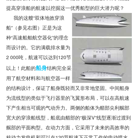
提高穿浪船的航速以挖掘这一优秀船型的巨大潜力呢？
我的这艘“双体地效穿浪
船”（参见右图）正是为这
种“高速船舶航空器化”的理念
而设计的。它的满载排水量为
2 000吨，航速可以达到120节
船身
以上！此船的
结构完全采
用了航空材料和与航空器一样
的结构设计，保证了船身既轻而又非常地坚固。中间船身
为流线型的类似于飞行器里的飞翼形布局，可以在高航速
下产生相当可观的气动升力。两侧的船体为艏部尖利艉部
宽大的穿浪船线型，船底由艏部的“极深V”线型逐渐过渡到
艉部的平面构型。在动力方面，它采用了未来的高效率的
核动力发电机和可以在120节航速下正常工作的电动喷水