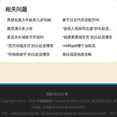
相关问题
男朋友最大年龄差几岁结婚
春节过后汽车还能开吗
雅思满分多少份
“故使人形躁而志越”的出处是哪里
黄花水长城春节开放吗
“锦屏重重锦官宫”的出处是哪里
“赏尽绿烟凉月”的出处是哪里
rx8和gs8哪个油耗高
“特地恨难平”的出处是哪里
泰拉瑞亚电路攻略
国防知识分类
Copyright © 2012 - 2026
中国国防生
Powered by
网站分类目录
|
精选推荐文章
|
网
站地图
|
疑难解答
陕ICP备05009492号
声明：本站内容来自互联网，如信息有错误可发邮件到f_fb#foxmail.com说明，我们