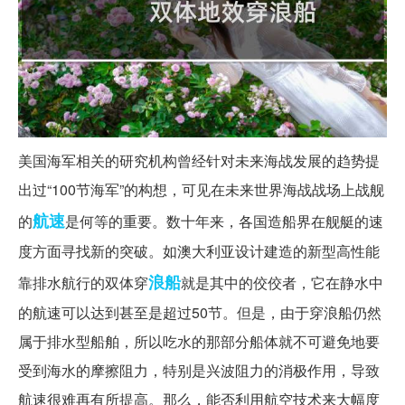
美国海军相关的研究机构曾经针对未来海战发展的趋势提
出过“100节海军”的构想，可见在未来世界海战战场上战舰
航速
的
是何等的重要。数十年来，各国造船界在舰艇的速
度方面寻找新的突破。如澳大利亚设计建造的新型高性能
浪船
靠排水航行的双体穿
就是其中的佼佼者，它在静水中
的航速可以达到甚至是超过50节。但是，由于穿浪船仍然
属于排水型船舶，所以吃水的那部分船体就不可避免地要
受到海水的摩擦阻力，特别是兴波阻力的消极作用，导致
航速很难再有所提高。那么，能否利用航空技术来大幅度