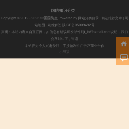
国防知识分类
Copyright © 2012 - 2026
中国国防生
Powered by
网站分类目录
|
精选推荐文章
|
网
站地图
|
疑难解答
陕ICP备05009492号
声明：本站内容来自互联网，如信息有错误可发邮件到f_fb#foxmail.com说明，我们
会及时纠正，谢谢
本站仅为个人兴趣爱好，不接盈利性广告及商业合作
小男孩