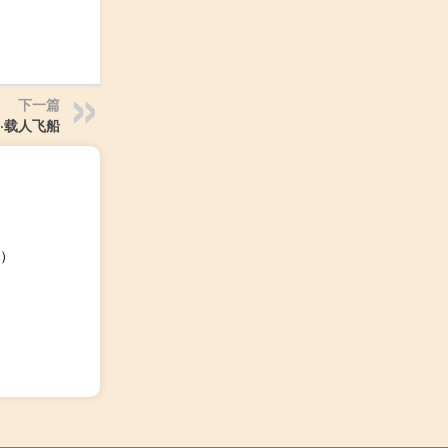
下一篇
·载人飞船
）