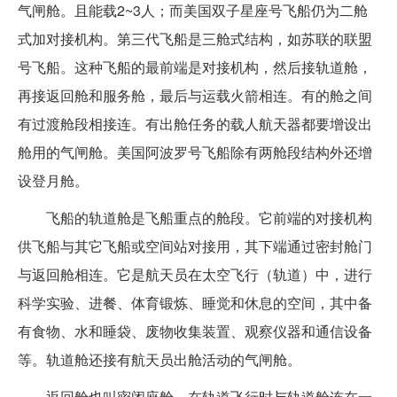
气闸舱。且能载2~3人；而美国双子星座号飞船仍为二舱
式加对接机构。第三代飞船是三舱式结构，如苏联的联盟
号飞船。这种飞船的最前端是对接机构，然后接轨道舱，
再接返回舱和服务舱，最后与运载火箭相连。有的舱之间
有过渡舱段相接连。有出舱任务的载人航天器都要增设出
舱用的气闸舱。美国阿波罗号飞船除有两舱段结构外还增
设登月舱。
飞船的轨道舱是飞船重点的舱段。它前端的对接机构
供飞船与其它飞船或空间站对接用，其下端通过密封舱门
与返回舱相连。它是航天员在太空飞行（轨道）中，进行
科学实验、进餐、体育锻炼、睡觉和休息的空间，其中备
有食物、水和睡袋、废物收集装置、观察仪器和通信设备
等。轨道舱还接有航天员出舱活动的气闸舱。
返回舱也叫密闭座舱，在轨道飞行时与轨道舱连在一