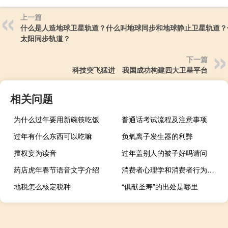
上一篇
什么是人造地球卫星轨道？什么叫地球同步和地球静止卫星轨道？
太阳同步轨道？
下一篇
科技突飞猛进 我国成功构建四大卫星平台
相关问题
为什么过年要用新碗筷吃饭
普通话考试流程及注意事项
过年有什么东西可以吃嘛
负氧离子发生器的利弊
擅权妄为读音
过年盖别人的被子好吗请问
药店虎年春节语音文字介绍
消费者心理学和消费者行为学（消费者心理）
地税怎么核定税种
“俱献圣寿”的出处是哪里