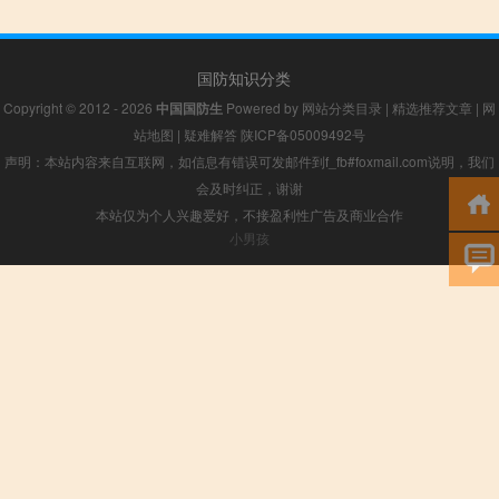
国防知识分类
Copyright © 2012 - 2026
中国国防生
Powered by
网站分类目录
|
精选推荐文章
|
网
站地图
|
疑难解答
陕ICP备05009492号
声明：本站内容来自互联网，如信息有错误可发邮件到f_fb#foxmail.com说明，我们
会及时纠正，谢谢
本站仅为个人兴趣爱好，不接盈利性广告及商业合作
小男孩