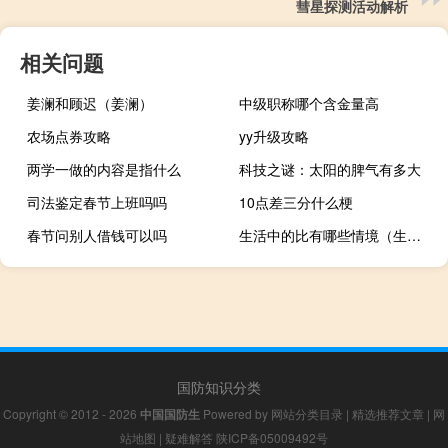
彗星探测活动解析
相关问题
姜澜和顾迟（姜澜）
中级职称哪个含金量高
农场点券攻略
yy升级攻略
两学一做的内容是指什么
科技之谜：太阳的脾气有多大
司法鉴定春节上班吗吗
10点差三分什么梗
春节问别人借钱可以吗
生活中的比有哪些情境（生活中的比有哪些）
国防知识分类
Copyright © 2012 - 2026
中国国防生
Powered by
网站分类目录
|
精选推荐文章
|
网
站地图
|
疑难解答
陕ICP备05009492号