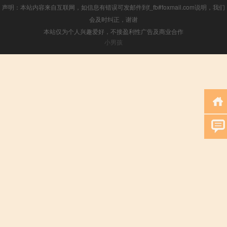
声明：本站内容来自互联网，如信息有错误可发邮件到f_fb#foxmail.com说明，我们
会及时纠正，谢谢
本站仅为个人兴趣爱好，不接盈利性广告及商业合作
小男孩