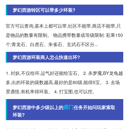
梦幻西游转区可以带多少环装?
官方可以查询,基本上都可以带,社区不能带,商店不能带,只
是物品的数量有限制。 物品携带数量或等级限制: 彩果150
个;青龙石、白虎石、朱雀石、玄武石不区分...
梦幻西游环装商人怎么快速出环?
1. 封妖,不仅给环,运气好还能给宝石。 2. 杀梦魇,BY龙龟越
多,出的环装的级数越高,最好的是80级,能得5宝。 3. 去场
景遇怪,有机率得环装。 4. 打宝图,也可以挖。
师门
梦幻西游中多少级以上的
任务开始问玩家索取
环装?