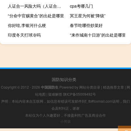
人证合一风险大吗（人证合一是什么意思）
cpa考哪几门
“分命中官赐黄合”的出处是哪里
冥王星为何被“降级”
你好哇,李银河什么梗
春节吃哪些炒菜好
印度冬天打球冷吗
“来作城南十日游”的出处是哪里
国防知识分类
Copyright © 2012 - 2026
中国国防生
Powered by
网站分类目录
|
精选推荐文章
|
网
站地图
|
疑难解答
陕ICP备05009492号
声明：本站内容来自互联网，如信息有错误可发邮件到f_fb#foxmail.com说明，我们
会及时纠正，谢谢
本站仅为个人兴趣爱好，不接盈利性广告及商业合作
小男孩