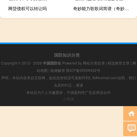
网贷债权可以转让吗
奇妙能力歌歌词简谱（奇妙能力歌歌词完整版）
国防知识分类
Copyright © 2012 - 2026
中国国防生
Powered by
网站分类目录
|
精选推荐文章
|
网
站地图
|
疑难解答
陕ICP备05009492号
声明：本站内容来自互联网，如信息有错误可发邮件到f_fb#foxmail.com说明，我们
会及时纠正，谢谢
本站仅为个人兴趣爱好，不接盈利性广告及商业合作
小男孩