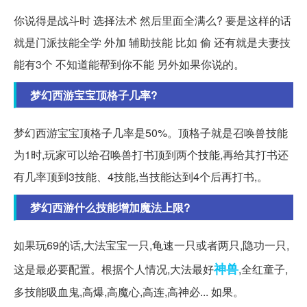
你说得是战斗时 选择法术 然后里面全满么? 要是这样的话
就是门派技能全学 外加 辅助技能 比如 偷 还有就是夫妻技
能有3个 不知道能帮到你不能 另外如果你说的。
梦幻西游宝宝顶格子几率?
梦幻西游宝宝顶格子几率是50%。顶格子就是召唤兽技能
为1时,玩家可以给召唤兽打书顶到两个技能,再给其打书还
有几率顶到3技能、4技能,当技能达到4个后再打书,。
梦幻西游什么技能增加魔法上限?
如果玩69的话,大法宝宝一只,龟速一只或者两只,隐功一只,
神兽
这是最必要配置。根据个人情况,大法最好
,全红童子,
多技能吸血鬼,高爆,高魔心,高连,高神必... 如果。