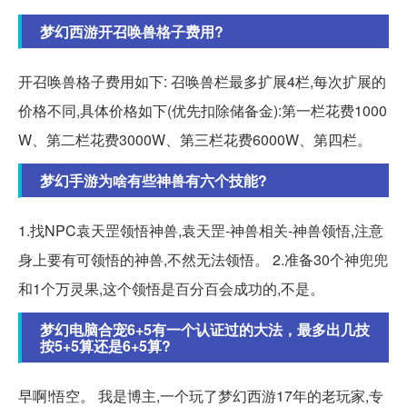
梦幻西游开召唤兽格子费用?
开召唤兽格子费用如下: 召唤兽栏最多扩展4栏,每次扩展的
价格不同,具体价格如下(优先扣除储备金):第一栏花费1000
W、第二栏花费3000W、第三栏花费6000W、第四栏。
梦幻手游为啥有些神兽有六个技能?
1.找NPC袁天罡领悟神兽,袁天罡-神兽相关-神兽领悟,注意
身上要有可领悟的神兽,不然无法领悟。 2.准备30个神兜兜
和1个万灵果,这个领悟是百分百会成功的,不是。
梦幻电脑合宠6+5有一个认证过的大法，最多出几技
按5+5算还是6+5算?
早啊!悟空。 我是博主,一个玩了梦幻西游17年的老玩家,专