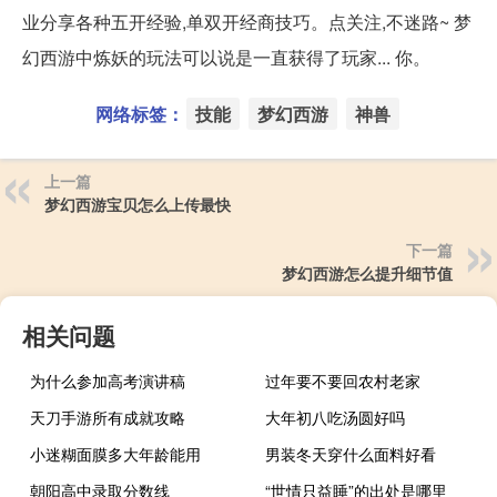
业分享各种五开经验,单双开经商技巧。点关注,不迷路~ 梦
幻西游中炼妖的玩法可以说是一直获得了玩家... 你。
网络标签：
技能
梦幻西游
神兽
上一篇
梦幻西游宝贝怎么上传最快
下一篇
梦幻西游怎么提升细节值
相关问题
为什么参加高考演讲稿
过年要不要回农村老家
天刀手游所有成就攻略
大年初八吃汤圆好吗
小迷糊面膜多大年龄能用
男装冬天穿什么面料好看
朝阳高中录取分数线
“世情只益睡”的出处是哪里