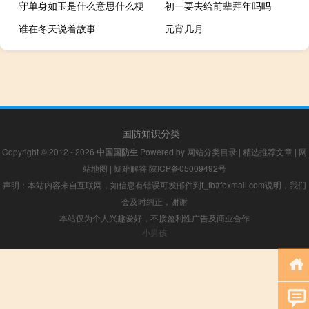
守单身如玉是什么意思什么梗
初一要去给前辈拜年吗吗
谁在冬天说着故事
元宵几月
国防知识分类
Copyright © 2012 - 2026
中国国防生
Powered by
网站分类目录
|
精选推荐文章
|
网
站地图
|
疑难解答
陕ICP备05009492号
声明：本站内容来自互联网，如信息有错误可发邮件到f_fb#foxmail.com说明，我们
会及时纠正，谢谢
本站仅为个人兴趣爱好，不接盈利性广告及商业合作
小男孩