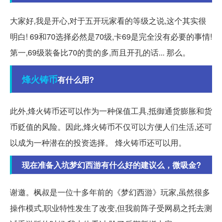
大家好,我是开心,对于五开玩家看的等级之说,这个其实很
明白! 69和70选择必然是70级,卡69是完全没有必要的事情!
第一,69级装备比70的贵的多,而且开孔的话... 那么。
烽火
铸币
有什么用?
此外,烽火铸币还可以作为一种保值工具,抵御通货膨胀和货
币贬值的风险。因此,烽火铸币不仅可以方便人们生活,还可
以成为一种潜在的投资选择。 烽火铸币还可以用。
现在准备入坑梦幻西游有什么好的建议么，微吸金?
谢邀。枫叔是一位十多年前的《梦幻西游》玩家,虽然很多
操作模式,职业特性发生了改变,但我前阵子受网易之托去测