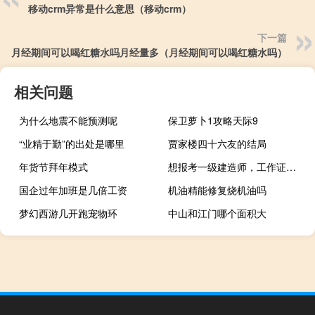
移动crm异常是什么意思（移动crm）
下一篇
月经期间可以喝红糖水吗月经量多（月经期间可以喝红糖水吗）
相关问题
为什么地震不能预测呢
保卫萝卜1攻略天际9
“业精于勤”的出处是哪里
贾家楼四十六友的结局
年货节拜年模式
想报考一级建造师，工作证明怎么开
国企过年加班是几倍工资
机油精能修复烧机油吗
梦幻西游几开跑宠物环
中山和江门哪个面积大