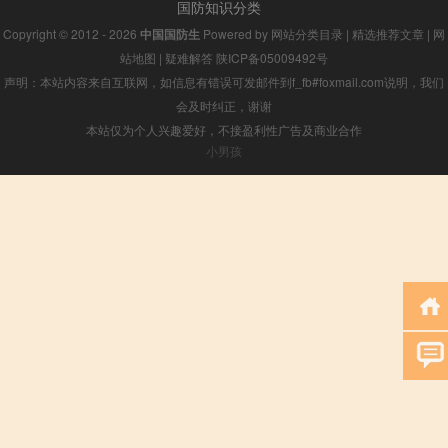
国防知识分类
Copyright © 2012 - 2026
中国国防生
Powered by
网站分类目录
|
精选推荐文章
|
网
站地图
|
疑难解答
陕ICP备05009492号
声明：本站内容来自互联网，如信息有错误可发邮件到f_fb#foxmail.com说明，我们
会及时纠正，谢谢
本站仅为个人兴趣爱好，不接盈利性广告及商业合作
小男孩