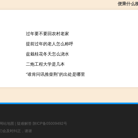
便乘什么
过年要不要回农村老家
提前过年的老人怎么称呼
盆栽桂花冬天怎么浇水
二炮工程大学是几本
“谁肯问讯推柴荆”的出处是哪里
网站地图
|
疑难解答
陕ICP备05009492号
，我们会及时纠正，谢谢