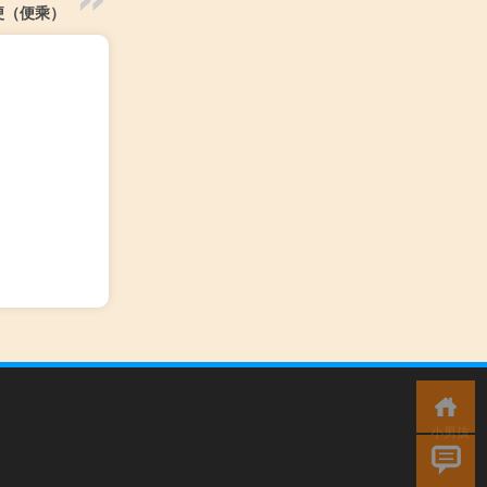
梗（便乘）
小男孩