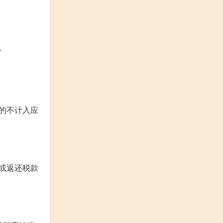
。
的不计入应
或返还税款