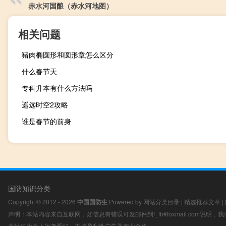
赤水河国酿（赤水河地图）
相关问题
猪肉椭圆形和圆形章怎么区分
什么春节天
专科升本有什么方法吗
遥远时空2攻略
谁是春节的前身
国防知识分类
Copyright © 2012 - 2026
中国国防生
Powered by
网站分类目录
|
精选推荐文章
|
声明：本站内容来自互联网，如信息有错误可发邮件到f_fb#foxmail.com说明
本站仅为个人兴趣爱好，不接盈利性广告及商业合作