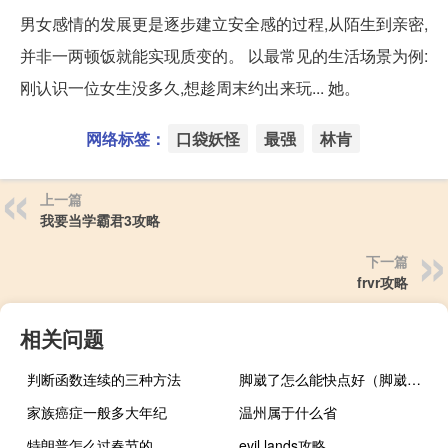
男女感情的发展更是逐步建立安全感的过程,从陌生到亲密,
并非一两顿饭就能实现质变的。 以最常见的生活场景为例:
刚认识一位女生没多久,想趁周末约出来玩... 她。
网络标签：
口袋妖怪
最强
林肯
上一篇
我要当学霸君3攻略
下一篇
frvr攻略
相关问题
判断函数连续的三种方法
脚崴了怎么能快点好（脚崴了怎么办能快速好）
家族癌症一般多大年纪
温州属于什么省
特朗普怎么过春节的
evil lands攻略