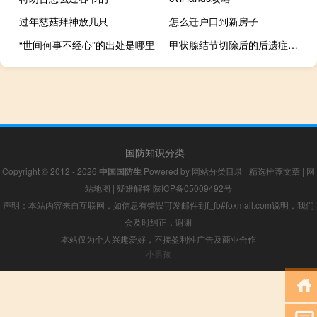
过年慈菇拜神放几只
怎么迁户口到新房子
“世间何事不经心”的出处是哪里
甲状腺结节切除后的后遗症（甲状腺结节切除的后遗症）
国防知识分类
Copyright © 2012 - 2026
中国国防生
Powered by
网站分类目录
|
精选推荐文章
|
网
站地图
|
疑难解答
陕ICP备05009492号
声明：本站内容来自互联网，如信息有错误可发邮件到f_fb#foxmail.com说明，我们
会及时纠正，谢谢
本站仅为个人兴趣爱好，不接盈利性广告及商业合作
小男孩