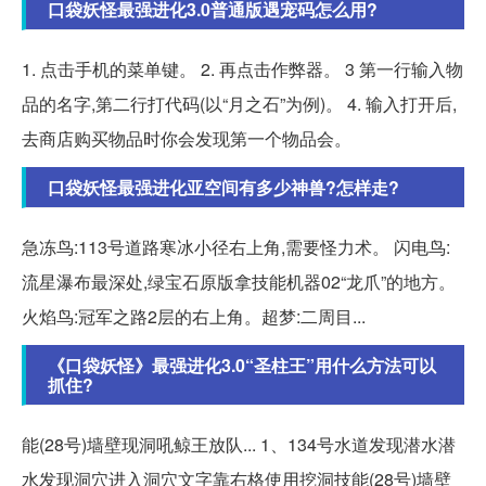
口袋妖怪最强进化3.0普通版遇宠码怎么用?
1. 点击手机的菜单键。 2. 再点击作弊器。 3 第一行输入物
品的名字,第二行打代码(以“月之石”为例)。 4. 输入打开后,
去商店购买物品时你会发现第一个物品会。
口袋妖怪最强进化亚空间有多少神兽?怎样走?
急冻鸟:113号道路寒冰小径右上角,需要怪力术。 闪电鸟:
流星瀑布最深处,绿宝石原版拿技能机器02“龙爪”的地方。
火焰鸟:冠军之路2层的右上角。超梦:二周目...
《口袋妖怪》最强进化3.0“圣柱王”用什么方法可以
抓住?
能(28号)墙壁现洞吼鲸王放队... 1、134号水道发现潜水潜
水发现洞穴进入洞穴文字靠右格使用挖洞技能(28号)墙壁