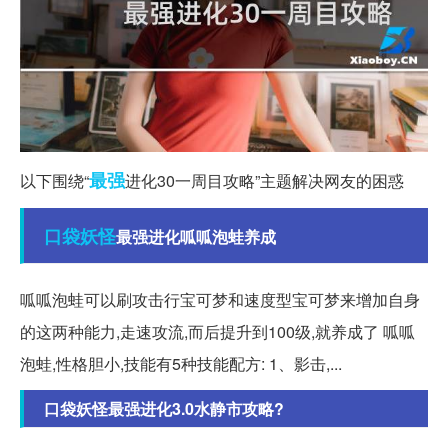
最强
以下围绕“
进化30一周目攻略”主题解决网友的困惑
口袋妖怪
最强进化呱呱泡蛙养成
呱呱泡蛙可以刷攻击行宝可梦和速度型宝可梦来增加自身
的这两种能力,走速攻流,而后提升到100级,就养成了 呱呱
泡蛙,性格胆小,技能有5种技能配方: 1、影击,...
口袋妖怪最强进化3.0水静市攻略?