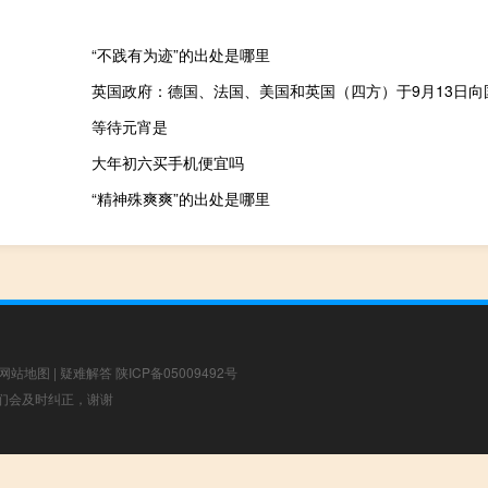
“不践有为迹”的出处是哪里
等待元宵是
？
大年初六买手机便宜吗
“精神殊爽爽”的出处是哪里
网站地图
|
疑难解答
陕ICP备05009492号
，我们会及时纠正，谢谢