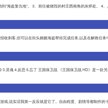
动到“海盗复仇地”。 3、前往被烧毁的村庄西南角的灰烬处。 4
务招收刺客,但可以在街头贿赂海盗帮你完成任务,以及在解救任务
 3.灵魂 4.反恐 5.忘了 王国保卫战 《王国保卫战 HD》是一款
置的游戏,说实话我第一反应就是它了。自由程度、剧情等都制作的十