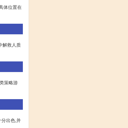
、具体位置在
中解救人质
另类策略游
分出色,并