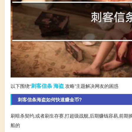
刺客
信条
海盗
以下围绕“
攻略”主题解决网友的困惑
刺客信条海盗如何快速赚金币?
刷暗杀契约,或者刷生存赛,打超级战舰,后期赚钱容易,前期
船的