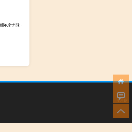
英国政府：德国、法国、美国和英国（四方）于9月13日向国际原子能机构理事会发表了一份联合声明
小男孩