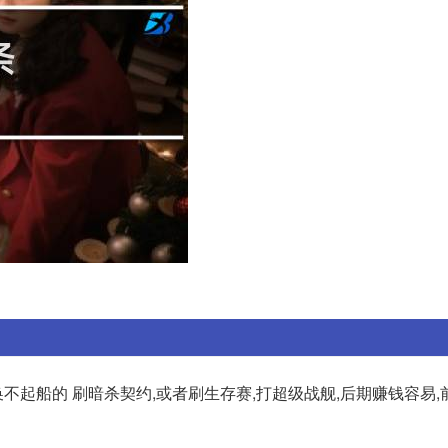
换不起船的 刷暗杀契约,或者刷生存赛,打超级战舰,后期赚钱容易