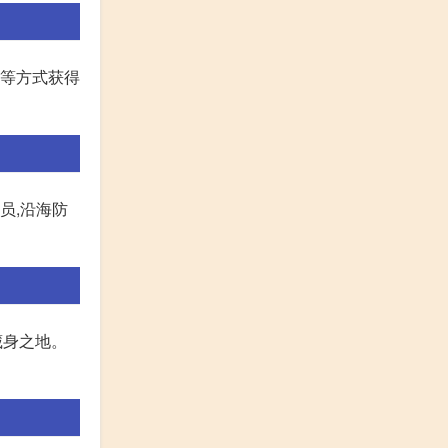
险等方式获得
员,沿海防
的藏身之地。