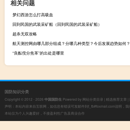
相关问题
梦幻西游怎么打高吸血
回到民国的武装采矿船（回到民国的武装采矿船）
超杀无双攻略
航天测控网由哪几部分组成？分哪几种类型？今后发展趋势如何
“良酝傥分焦革”的出处是哪里
国防知识分类
Copyright © 2012 - 2026
中国国防生
Powered by
网站分类目录
|
精选推荐文章
|
声明：本站内容来自互联网，如信息有错误可发邮件到f_fb#foxmail.com说明
本站仅为个人兴趣爱好，不接盈利性广告及商业合作