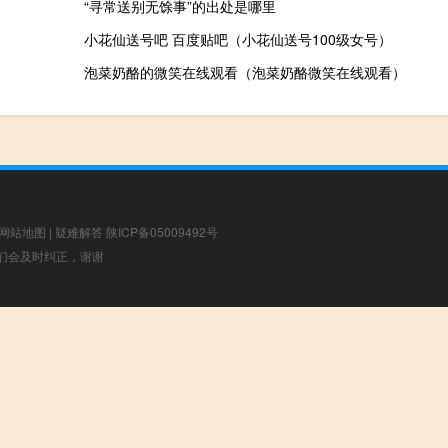
“寻常送别无馀事”的出处是哪里
小花仙送号吧 百度贴吧（小花仙送号100级女号）
泡菜奶酪的微笑在线观看（泡菜奶酪微笑在线观看）
网站地图
|
疑难解答
陕ICP备05009492号
，我们会及时纠正，谢谢