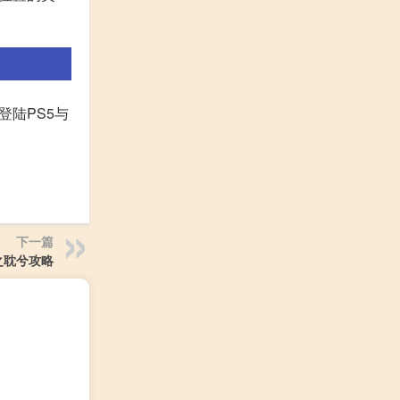
登陆PS5与
下一篇
之耽兮攻略