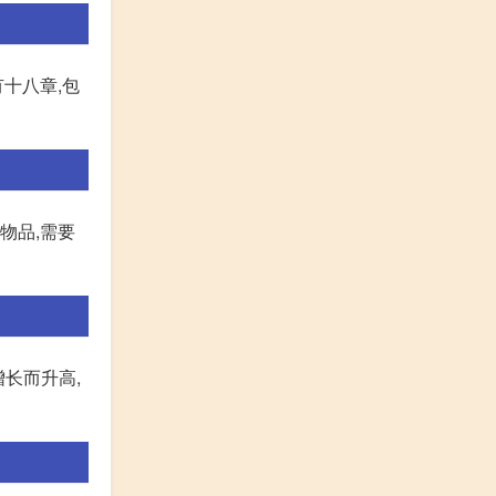
十八章,包
物品,需要
长而升高,