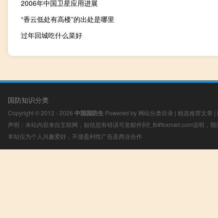
2006年中国卫星应用进展
“香云低处有高楼”的出处是哪里
过年回城吃什么菜好
国防知识分类
Copyright © 2012 - 2026
中国国防生
Powered by
网站分类目录
|
精选推荐文章
|
声明：本站内容来自互联网，如信息有错误可发邮件到f_fb#foxmail.com说明
本站仅为个人兴趣爱好，不接盈利性广告及商业合作