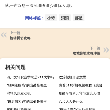
落,一声叹息一深沉.事多事少事忧人,烦。
网络标签：
小诗
消消
都是
上一篇
旋转拼切攻略
下一篇
攻城掠地攻略冲级
相关问题
四川文轩职业学院是211大学吗
政治投机什么意思
“触网沦幽裔”的出处是哪里
惠普511拆机视频教程（惠普511拆机(惠普511拆机图解)）
涡轮风扇发动机
夏邑车管所元宵节放几天假
“邂逅忽相遇”的出处是哪里
八尺大人是什么
车船税计税依据
“御民之辔”的出处是哪里