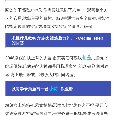
回答如下:要过328关,你需要注意以下几点: 1. 观察整个关
卡的布局,找出主要的目标。328关通常有多个目标,例如消
除指定数量的特定方块或收集特定的道具。确保。
求推荐几款智力游戏 锻炼脑力的。 - Cecilla_shen
的回答
都是
2048别踩白块正常的大冒险 其实任何游戏
用脑玩,才
能玩得好,玩的好的大神都是用脑琢磨的, 纪念碑谷,机械迷
城,史上最牛游戏,《最强大脑》同名游。
小诗
以同学录为题写一首
_作业帮
悠悠楼上悠悠夜,君意悄悄语消消.此地为何道不得,要开心
锁静室聊.空空教室黑对白,一把心思一把瓢.未成言语情先