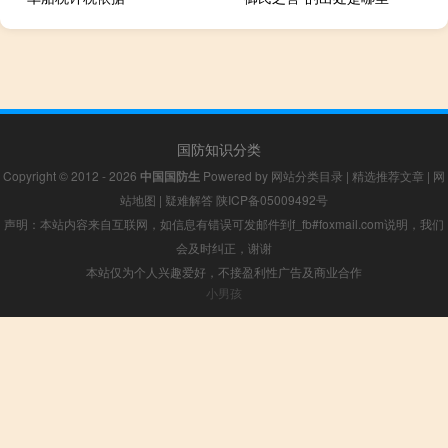
国防知识分类
Copyright © 2012 - 2026
中国国防生
Powered by
网站分类目录
|
精选推荐文章
|
网
站地图
|
疑难解答
陕ICP备05009492号
声明：本站内容来自互联网，如信息有错误可发邮件到f_fb#foxmail.com说明，我们
会及时纠正，谢谢
本站仅为个人兴趣爱好，不接盈利性广告及商业合作
小男孩