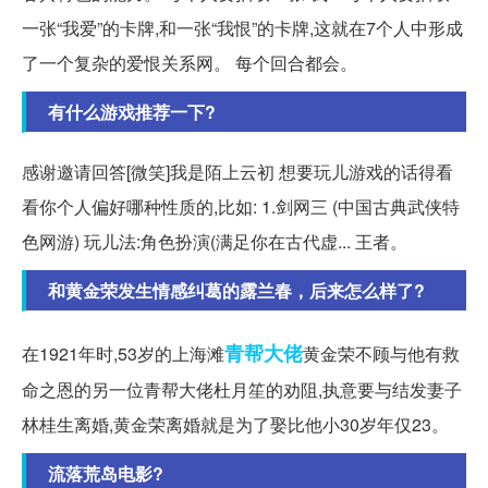
一张“我爱”的卡牌,和一张“我恨”的卡牌,这就在7个人中形成
了一个复杂的爱恨关系网。 每个回合都会。
有什么游戏推荐一下?
感谢邀请回答[微笑]我是陌上云初 想要玩儿游戏的话得看
看你个人偏好哪种性质的,比如: 1.剑网三 (中国古典武侠特
色网游) 玩儿法:角色扮演(满足你在古代虚... 王者。
和黄金荣发生情感纠葛的露兰春，后来怎么样了?
青帮
大佬
在1921年时,53岁的上海滩
黄金荣不顾与他有救
命之恩的另一位青帮大佬杜月笙的劝阻,执意要与结发妻子
林桂生离婚,黄金荣离婚就是为了娶比他小30岁年仅23。
流落荒岛电影?