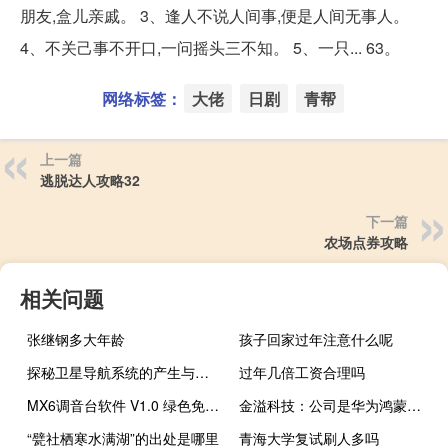
朋友,盒儿亲戚。 3、逢人不说人间事,便是人间无事人。
4、不关己事不开口,一问摇头三不知。 5、一只... 63。
网络标签：
大佬
日剧
青帮
上一篇
逃脱达人攻略32
下一篇
农场点券攻略
相关问题
张继钢多大年龄
孩子回家过年注意什么呢
探秘卫星导航系统的产生与间谍卫星的起源
过年几倍工资合理吗
MX6调音台软件 V1.0 绿色免费版（MX6调音台软件 V1.0 绿色免费版功能简介）
金溢科技：公司是华为鸿蒙生态系统智慧交通领域合作伙伴
“甓社栖寒水满湖”的出处是哪里
青海大学复试刷人多吗