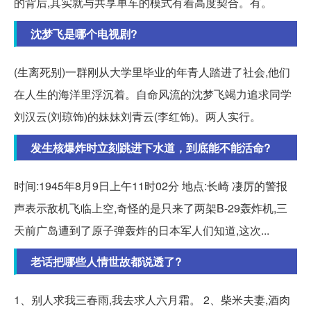
的背后,其实就与共享单车的模式有着高度契合。有。
沈梦飞是哪个电视剧?
(生离死别)一群刚从大学里毕业的年青人踏进了社会,他们
在人生的海洋里浮沉着。自命风流的沈梦飞竭力追求同学
刘汉云(刘琼饰)的妹妹刘青云(李红饰)。两人实行。
发生核爆炸时立刻跳进下水道，到底能不能活命?
时间:1945年8月9日上午11时02分 地点:长崎 凄厉的警报
声表示敌机飞临上空,奇怪的是只来了两架B-29轰炸机,三
天前广岛遭到了原子弹轰炸的日本军人们知道,这次...
老话把哪些人情世故都说透了?
1、别人求我三春雨,我去求人六月霜。 2、柴米夫妻,酒肉