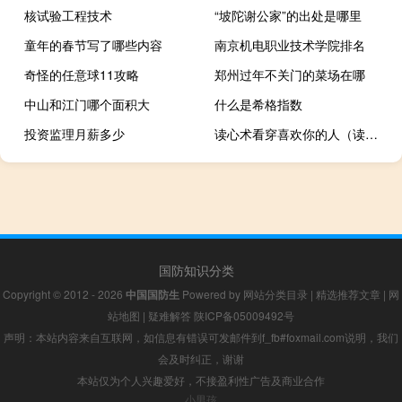
核试验工程技术
“坡陀谢公家”的出处是哪里
童年的春节写了哪些内容
南京机电职业技术学院排名
奇怪的任意球11攻略
郑州过年不关门的菜场在哪
中山和江门哪个面积大
什么是希格指数
投资监理月薪多少
读心术看穿喜欢你的人（读心术男生是否喜欢你）
国防知识分类
Copyright © 2012 - 2026
中国国防生
Powered by
网站分类目录
|
精选推荐文章
|
网
站地图
|
疑难解答
陕ICP备05009492号
声明：本站内容来自互联网，如信息有错误可发邮件到f_fb#foxmail.com说明，我们
会及时纠正，谢谢
本站仅为个人兴趣爱好，不接盈利性广告及商业合作
小男孩