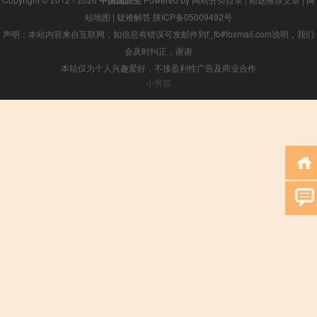
站地图
|
疑难解答
陕ICP备05009492号
声明：本站内容来自互联网，如信息有错误可发邮件到f_fb#foxmail.com说明，我们
会及时纠正，谢谢
本站仅为个人兴趣爱好，不接盈利性广告及商业合作
小男孩