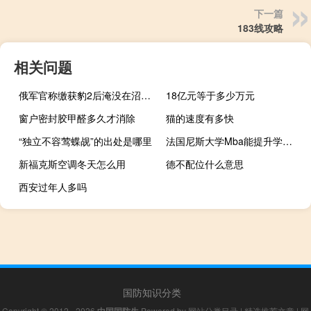
下一篇
183线攻略
相关问题
俄军官称缴获豹2后淹没在沼泽里 乌士兵直接抡树枝把地雷敲爆
18亿元等于多少万元
窗户密封胶甲醛多久才消除
猫的速度有多快
“独立不容莺蝶觇”的出处是哪里
法国尼斯大学Mba能提升学历吗
新福克斯空调冬天怎么用
德不配位什么意思
西安过年人多吗
国防知识分类
Copyright © 2012 - 2026
中国国防生
Powered by
网站分类目录
|
精选推荐文章
|
网