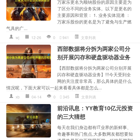
万家乐更名为顺钠股份的原因主要是为
了区分不同的业务实体。以下是更名的
主要原因和背景： 1. 业务实体混淆 ：
万家乐股份的更名是为了避免与生产燃
气具的广...
wj
12-26
0
941
文章列表
西部数据将分拆为两家公司分
别开展闪存和硬盘驱动器业务
【西部数据将分拆为两家公司分别开展
闪存和硬盘驱动器业务】!!!今天受到全
网的关注度非常高，那么具体的是什么
情况呢，下面大家可以一起来看看具体都是怎么...
xb
04-14
0
345
文章列表
前沿讯息：YY教育10亿元投资
的三大猜想
每天在我们身边都有IT业界的新鲜事、
奇趣事和热门焦点,大多数网友都想要知