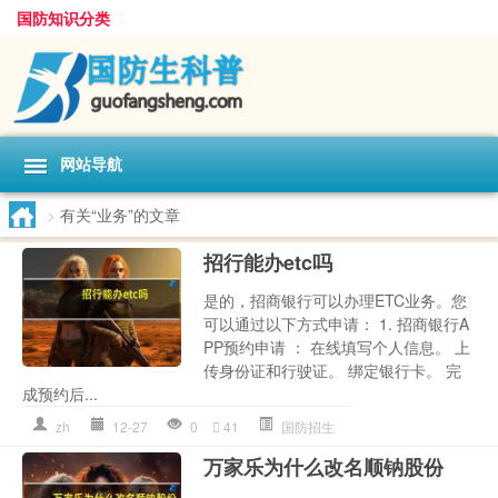
国防知识分类
网站导航
>
有关“业务”的文章
招行能办etc吗
是的，招商银行可以办理ETC业务。您
可以通过以下方式申请： 1. 招商银行A
PP预约申请 ： 在线填写个人信息。 上
传身份证和行驶证。 绑定银行卡。 完
成预约后...
zh
12-27
0
41
国防招生
万家乐为什么改名顺钠股份