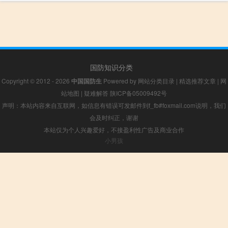
国防知识分类
Copyright © 2012 - 2026
中国国防生
Powered by
网站分类目录
|
精选推荐文章
|
网
站地图
|
疑难解答
陕ICP备05009492号
声明：本站内容来自互联网，如信息有错误可发邮件到f_fb#foxmail.com说明，我们
会及时纠正，谢谢
本站仅为个人兴趣爱好，不接盈利性广告及商业合作
小男孩