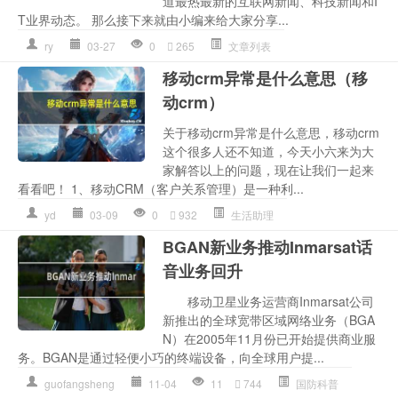
道最热最新的互联网新闻、科技新闻和I
T业界动态。 那么接下来就由小编来给大家分享...
ry
03-27
0
265
文章列表
移动crm异常是什么意思（移
动crm）
关于移动crm异常是什么意思，移动crm
这个很多人还不知道，今天小六来为大
家解答以上的问题，现在让我们一起来
看看吧！ 1、移动CRM（客户关系管理）是一种利...
yd
03-09
0
932
生活助理
BGAN新业务推动Inmarsat话
音业务回升
移动卫星业务运营商Inmarsat公司
新推出的全球宽带区域网络业务（BGA
N）在2005年11月份已开始提供商业服
务。BGAN是通过轻便小巧的终端设备，向全球用户提...
guofangsheng
11-04
11
744
国防科普