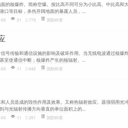
的核爆炸。简称空爆。按比高不同可分为小比高、中比高和大
港口等目标，杀伤开阔地面的暴露人员，...
-03
21
773
国防科普
应
号传输和通信设施的影响及破坏作用。当无线电波通过核爆炸
甚至使通信中断；核爆炸产生的核辐射、...
-03
11
642
国防科普
人员造成的毁伤作用及效果。又称热辐射效应。器强弱用光冲
到与光辐射传播方向垂直的单位面积上的...
-03
11
251
国防科普