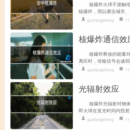
核爆炸火球不接触地面
核爆炸，用以袭击城市、
guofangsheng
11
核爆炸通信效
核爆炸释放的能量对信
离区时，传输信号会减弱
guofangsheng
11
光辐射效应
核爆炸光辐射对物体和
即火球在发光时间内投射
guofangsheng
11