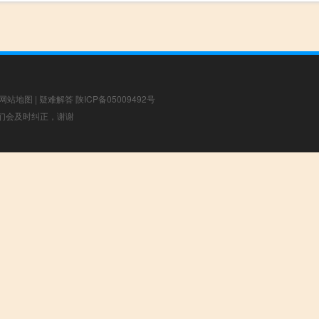
网站地图
|
疑难解答
陕ICP备05009492号
，我们会及时纠正，谢谢