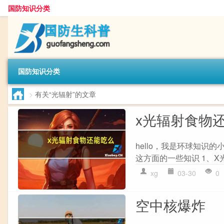
国防知识分类
国防知识分类
>
有关“光辐射”的文章
x光辐射食物
hello，我是环球知识
这方面的一些知识 1、X
xg
03-30
0
空中核爆炸