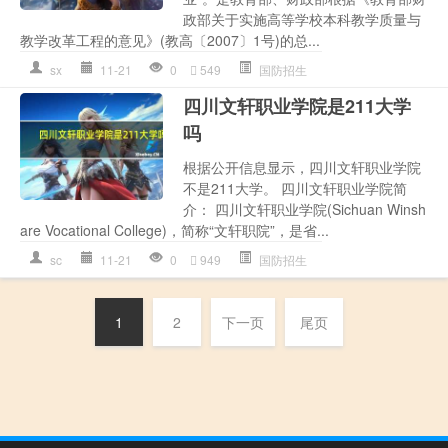
政部关于实施高等学校本科教学质量与
教学改革工程的意见》(教高〔2007〕1号)的总...
sx
11-21
0
549
国防招生
四川文轩职业学院是211大学
吗
根据公开信息显示，四川文轩职业学院
不是211大学。 四川文轩职业学院简
介： 四川文轩职业学院(Sichuan Winsh
are Vocational College)，简称“文轩职院”，是省...
sc
11-21
0
949
国防招生
1
2
下一页
尾页