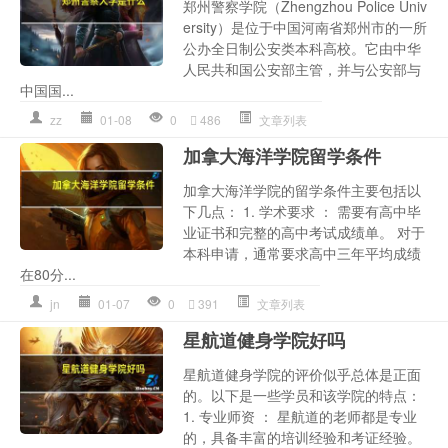
郑州警察学院（Zhengzhou Police Univ
ersity）是位于中国河南省郑州市的一所
公办全日制公安类本科高校。它由中华
人民共和国公安部主管，并与公安部与
中国国...
zz
01-08
0
486
文章列表
加拿大海洋学院留学条件
加拿大海洋学院的留学条件主要包括以
下几点： 1. 学术要求 ： 需要有高中毕
业证书和完整的高中考试成绩单。 对于
本科申请，通常要求高中三年平均成绩
在80分...
jn
01-07
0
391
文章列表
星航道健身学院好吗
星航道健身学院的评价似乎总体是正面
的。以下是一些学员和该学院的特点：
1. 专业师资 ： 星航道的老师都是专业
的，具备丰富的培训经验和考证经验。