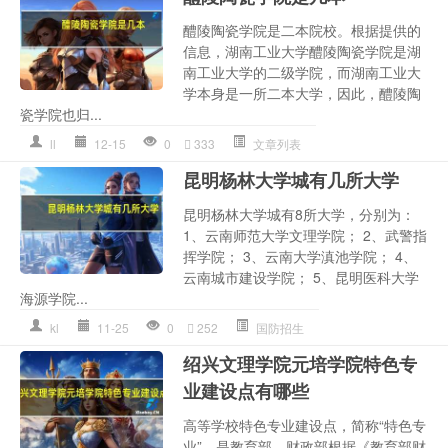
醴陵陶瓷学院是二本院校。根据提供的
信息，湖南工业大学醴陵陶瓷学院是湖
南工业大学的二级学院，而湖南工业大
学本身是一所二本大学，因此，醴陵陶
瓷学院也归...
ll
12-15
0
333
文章列表
昆明杨林大学城有几所大学
昆明杨林大学城有8所大学，分别为：
1、云南师范大学文理学院； 2、武警指
挥学院； 3、云南大学滇池学院； 4、
云南城市建设学院； 5、昆明医科大学
海源学院...
kl
11-25
0
252
国防招生
绍兴文理学院元培学院特色专
业建设点有哪些
高等学校特色专业建设点，简称“特色专
业”。是教育部、财政部根据《教育部财