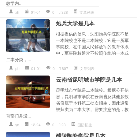
教学内...
xh
01-04
0
328
文章列表
炮兵大学是几本
根据提供的信息，沈阳炮兵学院既不是
一本院校也不是二本院校，它是一所军
事院校。在中国人民解放军的教育体系
中，军事院校通常不按照传统的一本或
二本分类，...
pb
01-01
0
807
文章列表
云南省昆明城市学院是几本
昆明城市学院是二本院校。根据公开信
息，昆明城市学院在云南省及其他多数
省份属于本科第二批次招生，因此通常
被归类为二本大学。需要注意的是，教
育部门并没...
yn
12-24
0
23
国防招生
醴陵陶瓷学院是几本