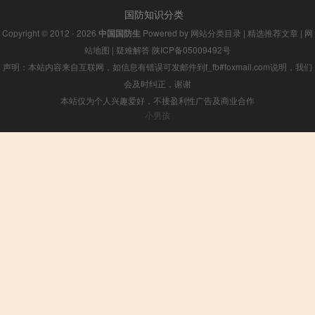
国防知识分类
Copyright © 2012 - 2026
中国国防生
Powered by
网站分类目录
|
精选推荐文章
|
网
站地图
|
疑难解答
陕ICP备05009492号
声明：本站内容来自互联网，如信息有错误可发邮件到f_fb#foxmail.com说明，我们
会及时纠正，谢谢
本站仅为个人兴趣爱好，不接盈利性广告及商业合作
小男孩