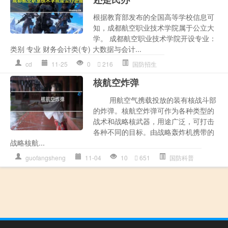
根据教育部发布的全国高等学校信息可
知，成都航空职业技术学院属于公立大
学。 成都航空职业技术学院开设专业：
类别 专业 财务会计类(专) 大数据与会计...
cd
11-25
0
216
国防招生
核航空炸弹
用航空气携载投放的装有核战斗部
的炸弹。核航空炸弹可作为各种类型的
战术和战略核武器，用途广泛，可打击
各种不同的目标。由战略轰炸机携带的
战略核航...
guofangsheng
11-04
10
651
国防科普