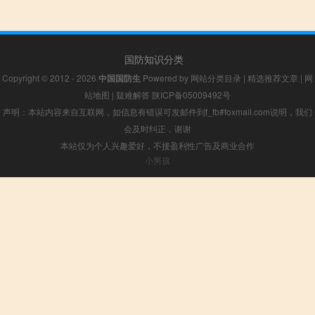
国防知识分类
Copyright © 2012 - 2026
中国国防生
Powered by
网站分类目录
|
精选推荐文章
|
网
站地图
|
疑难解答
陕ICP备05009492号
声明：本站内容来自互联网，如信息有错误可发邮件到f_fb#foxmail.com说明，我们
会及时纠正，谢谢
本站仅为个人兴趣爱好，不接盈利性广告及商业合作
小男孩