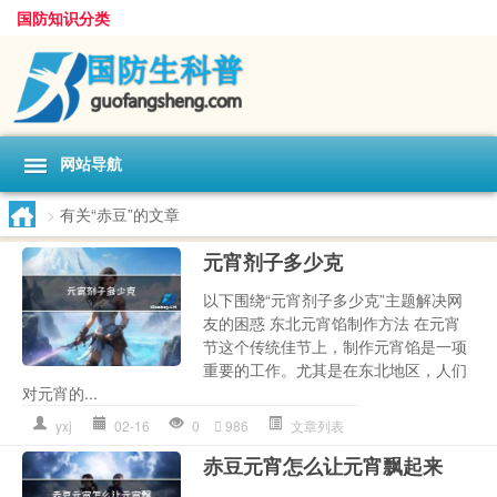
国防知识分类
网站导航
>
有关“赤豆”的文章
元宵剂子多少克
以下围绕“元宵剂子多少克”主题解决网
友的困惑 东北元宵馅制作方法 在元宵
节这个传统佳节上，制作元宵馅是一项
重要的工作。尤其是在东北地区，人们
对元宵的...
yxj
02-16
0
986
文章列表
赤豆元宵怎么让元宵飘起来