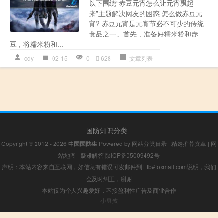
以下围绕“赤豆元宵怎么让元宵飘起
来”主题解决网友的困惑 怎么做赤豆元
宵? 赤豆元宵是元宵节必不可少的传统
食品之一。首先，准备好糯米粉和赤
豆，将糯米粉和...
cdy
02-15
0
628
文章列表
国防知识分类
Copyright © 2012 - 2026
中国国防生
Powered by
网站分类目录
|
精选推荐文章
|
网
站地图
|
疑难解答
陕ICP备05009492号
声明：本站内容来自互联网，如信息有错误可发邮件到f_fb#foxmail.com说明，我们
会及时纠正，谢谢
本站仅为个人兴趣爱好，不接盈利性广告及商业合作
小男孩