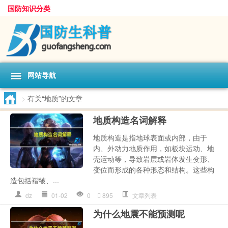
国防知识分类
网站导航
>
有关“地质”的文章
地质构造名词解释
地质构造是指地球表面或内部，由于
内、外动力地质作用，如板块运动、地
壳运动等，导致岩层或岩体发生变形、
变位而形成的各种形态和结构。这些构
造包括褶皱、...
dz
01-02
0
895
文章列表
为什么地震不能预测呢