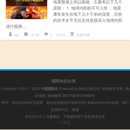
地震预测之所以困难，主要有以下几个
原因： 1. 地球内部的不可入性 ：地震
通常发生在地下几十千米的深度，目前
的技术水平无法支持直接深入地球内部
进行观测...
ws
12-28
0
314
文章列表
国防知识分类
Copyright © 2012 - 2026
中国国防生
Powered by
网站分类目录
|
精选推荐文章
|
网
站地图
|
疑难解答
陕ICP备05009492号
声明：本站内容来自互联网，如信息有错误可发邮件到f_fb#foxmail.com说明，我们
会及时纠正，谢谢
本站仅为个人兴趣爱好，不接盈利性广告及商业合作
小男孩