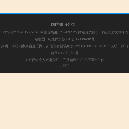
国防知识分类
Copyright © 2012 - 2026
中国国防生
Powered by
网站分类目录
|
精选推荐文章
|
网
站地图
|
疑难解答
陕ICP备05009492号
声明：本站内容来自互联网，如信息有错误可发邮件到f_fb#foxmail.com说明，我们
会及时纠正，谢谢
本站仅为个人兴趣爱好，不接盈利性广告及商业合作
小男孩