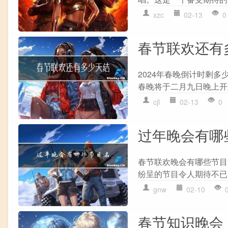
xzc
02-13
0
春节联欢还有
2024年春晚倒计时剩多
春晚将于二月九日晚上开
cjl
02-13
0
过年晚会有哪
春节联欢晚会有哪些节目
纷呈的节目令人期待不已
gnw
02-10
春节知识晚会