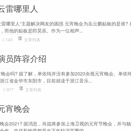
云雷哪里人
云雷哪里人”主题解决网友的困惑 元宵晚会为岳云鹏贴板的是谁? 
，而他的贴板是郎昊辰。作为一位相声...
143
文章列表
演员阵容介绍
宵晚会吗? 据了解，单依纯并没有参加2023央视元宵晚会。单依
浙江省金华市东阳市，目前就读于浙江音乐...
977
文章列表
元宵晚会
晚会2021? 据消息，肖战将参加上海卫视的元宵节晚会，并与
合作，肖战和杨紫都是当下年轻演艺圈的...