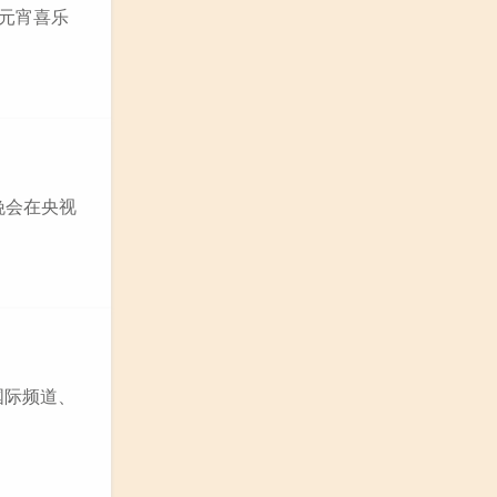
 元宵喜乐
晚会在央视
国际频道、