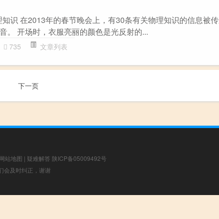
物理知识 在2013年的春节晚会上，有30条有关物理知识的信息被
。 开场时，衣服亮丽的颜色是光反射的...
735
文章列表
下一页
网站地图
|
疑难解答
陕ICP备05009492号
，我们会及时纠正，谢谢