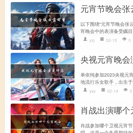
元宵节晚会张
以下围绕“元宵节晚会张
宵晚会中的表演备受瞩目
yxj
02-15
0
央视元宵晚会
单依纯参加2023央视元
地流行乐女歌手，出生于
ysy
02-14
0
肖战出演哪个
肖战参加哪个卫视元宵节
唱。这是一个备受期待的