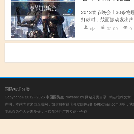
2013春节晚会上30条
打鼓时，鼓面振动发出声音
cjz
02-09
0
国防知识分类
Copyright © 2012 - 2026
中国国防生
Powered by
网站分类目录
|
精选推荐文章
|
声明：本站内容来自互联网，如信息有错误可发邮件到f_fb#foxmail.com说明
本站仅为个人兴趣爱好，不接盈利性广告及商业合作