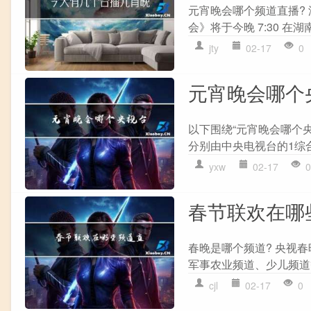
元宵晚会哪个频道直播? 湖
会》将于今晚 7:30 在湖
jty
02-17
0
元宵晚会哪个
以下围绕“元宵晚会哪个央
分别由中央电视台的1综合
yxw
02-17
0
春节联欢在哪
春晚是哪个频道? 央视春
军事农业频道、少儿频道
cjl
02-17
0