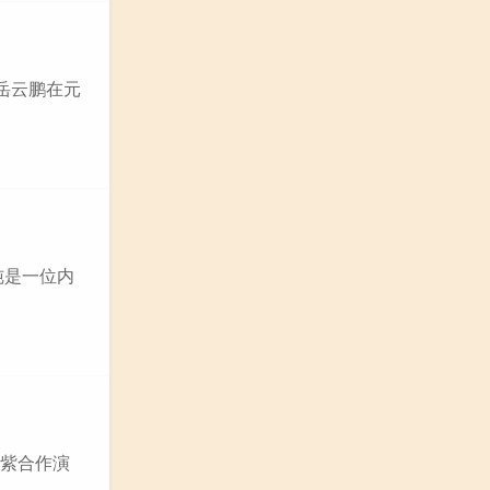
岳云鹏在元
纯是一位内
杨紫合作演