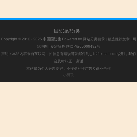
国防知识分类
Copyright © 2012 - 2026
中国国防生
Powered by
网站分类目录
|
精选推荐文章
|
网
站地图
|
疑难解答
陕ICP备05009492号
声明：本站内容来自互联网，如信息有错误可发邮件到f_fb#foxmail.com说明，我们
会及时纠正，谢谢
本站仅为个人兴趣爱好，不接盈利性广告及商业合作
小男孩