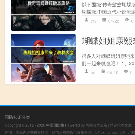
以下围绕“传奇鸳鸯蝴蝶版
蝴蝶派:中国近代小说流派,
cry
04-28
0
蝴蝶姐姐康熙
很多人对蝴蝶姐姐康熙来
们一起来瞧瞧吧！ 1、201
hd
04-10
0
国防知识分类
Copyright © 2012 - 2026
中国国防生
Powered by
网站分类目录
|
精选推荐文章
|
声明：本站内容来自互联网，如信息有错误可发邮件到f_fb#foxmail.com说明