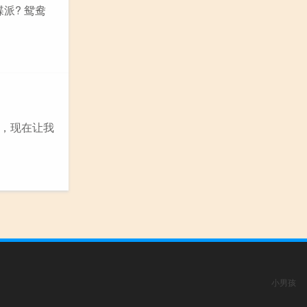
派? 鸳鸯
，现在让我
小男孩