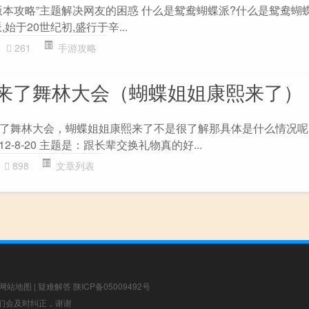
本攻略”主题解决网友的困惑 什么是鸳鸯蝴蝶派?什么是鸳鸯蝴蝶
始于20世纪初,盛行于辛...
261
手游攻略
来了舞林大会（蝴蝶姐姐康熙来了）
了舞林大会，蝴蝶姐姐康熙来了不是很了解那具体是什么情况呢
2-8-20 主题是：跟长辈交换礼物真的好...
898
文章列表
网站地图
|
疑难解答
陕ICP备05009492号
，我们会及时纠正，谢谢