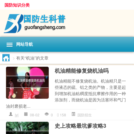
国防知识分类
网站导航
>
有关“机油”的文章
机油精能修复烧机油吗
机油精能不修复烧机油。机油精只是一
些液态的硫、铝之类的产物，主要是起
到增加机油粘稠度抵抗摩擦作用的一种
添加剂，而烧机油是因为活塞环和气门
油封磨损老...
jyj
08-02
0
158
国防招生
史上攻略最坑爹攻略3