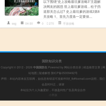
以下围绕“史上攻略最坑爹攻略3”主题解
决网友的困惑 世上最坑爹游戏，柱子挡
道那关怎么过? 史上最坑爹的游戏3第8
关攻略 1、首先力度条一定要保...
ssg
04-30
0
270
手游攻略
国防知识分类
Copyright © 2012 - 2026
中国国防生
Powered by
网站分类目录
|
精选推荐文章
|
网
站地图
|
疑难解答
陕ICP备05009492号
声明：本站内容来自互联网，如信息有错误可发邮件到f_fb#foxmail.com说明，我们
会及时纠正，谢谢
本站仅为个人兴趣爱好，不接盈利性广告及商业合作
小男孩