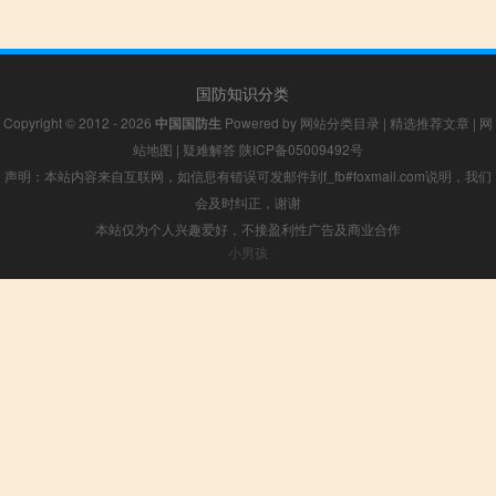
国防知识分类
Copyright © 2012 - 2026
中国国防生
Powered by
网站分类目录
|
精选推荐文章
|
网
站地图
|
疑难解答
陕ICP备05009492号
声明：本站内容来自互联网，如信息有错误可发邮件到f_fb#foxmail.com说明，我们
会及时纠正，谢谢
本站仅为个人兴趣爱好，不接盈利性广告及商业合作
小男孩