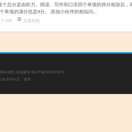
这个总分是由听力、阅读、写作和口语四个单项的得分相加后，
单项的满分也是9分。 其他小伙伴的相似问...
168
文章列表
网站地图
|
疑难解答
陕ICP备05009492号
，我们会及时纠正，谢谢