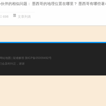
小伙伴的相似问题： 墨西哥的地理位置在哪里？ 墨西哥有哪些著
698
文章列表
网站地图
|
疑难解答
陕ICP备05009492号
，我们会及时纠正，谢谢