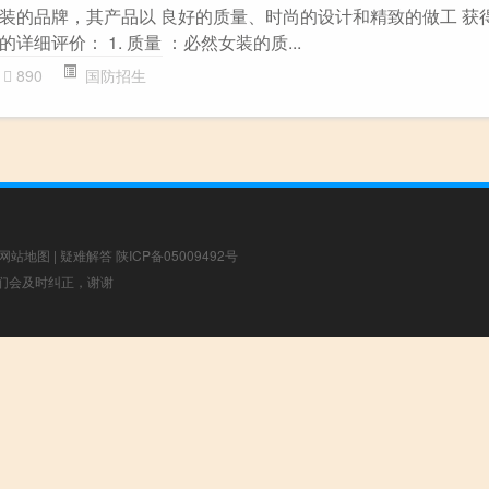
装的品牌，其产品以 良好的质量、时尚的设计和精致的做工 获
细评价： 1. 质量 ：必然女装的质...
890
国防招生
网站地图
|
疑难解答
陕ICP备05009492号
，我们会及时纠正，谢谢