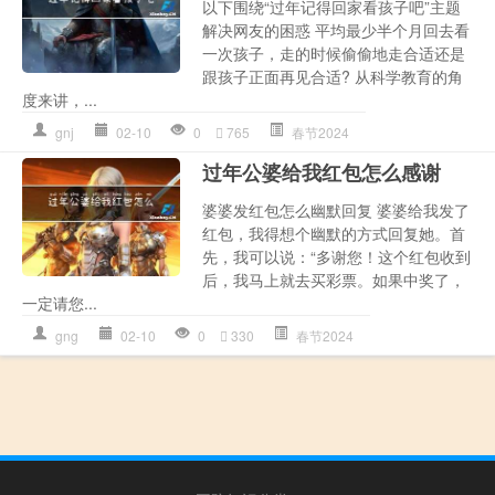
以下围绕“过年记得回家看孩子吧”主题
解决网友的困惑 平均最少半个月回去看
一次孩子，走的时候偷偷地走合适还是
跟孩子正面再见合适? 从科学教育的角
度来讲，...
gnj
02-10
0
765
春节2024
过年公婆给我红包怎么感谢
婆婆发红包怎么幽默回复 婆婆给我发了
红包，我得想个幽默的方式回复她。首
先，我可以说：“多谢您！这个红包收到
后，我马上就去买彩票。如果中奖了，
一定请您...
gng
02-10
0
330
春节2024