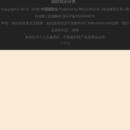
国防知识分类
Copyright © 2012 - 2026
中国国防生
Powered by
网站分类目录
|
精选推荐文章
|
网
站地图
|
疑难解答
陕ICP备05009492号
声明：本站内容来自互联网，如信息有错误可发邮件到f_fb#foxmail.com说明，我们
会及时纠正，谢谢
本站仅为个人兴趣爱好，不接盈利性广告及商业合作
小男孩