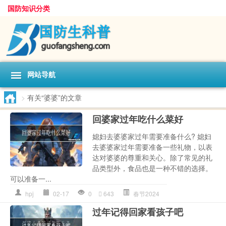
国防知识分类
网站导航
>
有关“婆婆”的文章
回婆家过年吃什么菜好
媳妇去婆婆家过年需要准备什么? 媳妇
去婆婆家过年需要准备一些礼物，以表
达对婆婆的尊重和关心。除了常见的礼
品类型外，食品也是一种不错的选择。
可以准备一...
hpj
02-17
0
643
春节2024
过年记得回家看孩子吧