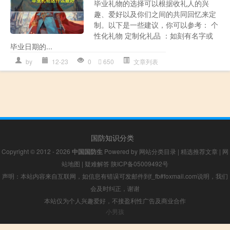
毕业礼物的选择可以根据收礼人的兴
趣、爱好以及你们之间的共同回忆来定
制。以下是一些建议，你可以参考： 个
性化礼物 定制化礼品 ：如刻有名字或
毕业日期的...
by
12-23
0
650
文章列表
国防知识分类
Copyright © 2012 - 2026
中国国防生
Powered by
网站分类目录
|
精选推荐文章
|
网
站地图
|
疑难解答
陕ICP备05009492号
声明：本站内容来自互联网，如信息有错误可发邮件到f_fb#foxmail.com说明，我们
会及时纠正，谢谢
本站仅为个人兴趣爱好，不接盈利性广告及商业合作
小男孩