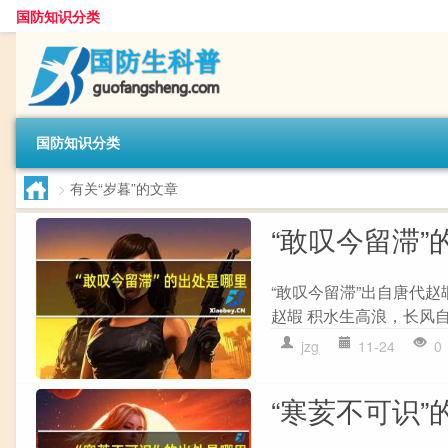
国防知识分类
国防知识分类
>
有关“岁暮”的文章
“敢叹今留滞”
“敢叹今留滞”出自唐代赵
赵嘏 积水生高浪，长风自
jzg
11-24
0
“寒荄不可识”