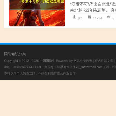
“寒荄不可识”出自南北朝
南北朝 沈约 愍衰草。 衰
jzh
11-14
0
国防知识分类
Copyright © 2012 - 2026
中国国防生
Powered by
网站分类目录
|
精选推荐文章
|
声明：本站内容来自互联网，如信息有错误可发邮件到f_fb#foxmail.com说明
本站仅为个人兴趣爱好，不接盈利性广告及商业合作