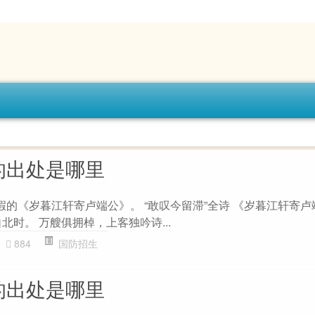
的出处是哪里
嘏的《岁暮江轩寄卢端公》。 “敢叹今留滞”全诗 《岁暮江轩寄卢
北时。 万艘俱拥棹，上客独吟诗...
884
国防招生
的出处是哪里