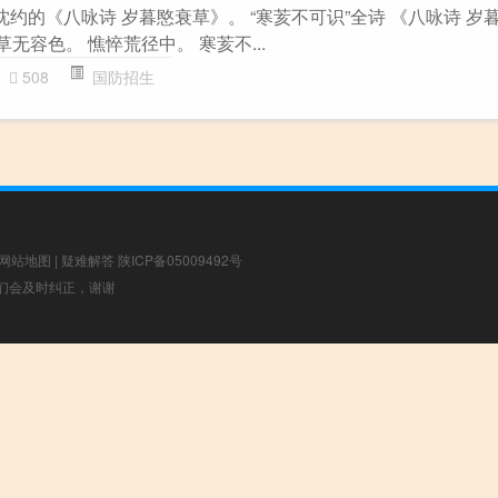
沈约的《八咏诗 岁暮愍衰草》。 “寒荄不可识”全诗 《八咏诗 岁
草无容色。 憔悴荒径中。 寒荄不...
508
国防招生
网站地图
|
疑难解答
陕ICP备05009492号
，我们会及时纠正，谢谢